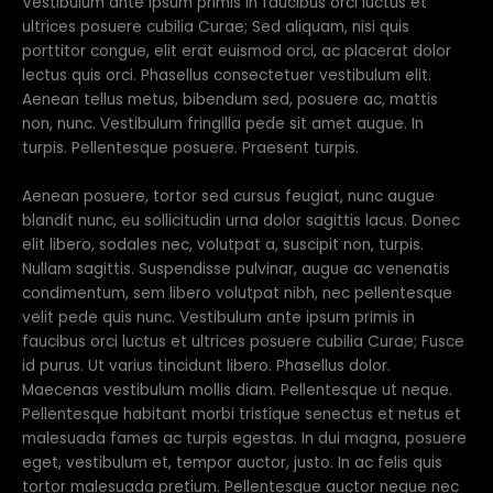
Vestibulum ante ipsum primis in faucibus orci luctus et
ultrices posuere cubilia Curae; Sed aliquam, nisi quis
porttitor congue, elit erat euismod orci, ac placerat dolor
lectus quis orci. Phasellus consectetuer vestibulum elit.
Aenean tellus metus, bibendum sed, posuere ac, mattis
non, nunc. Vestibulum fringilla pede sit amet augue. In
turpis. Pellentesque posuere. Praesent turpis.
Aenean posuere, tortor sed cursus feugiat, nunc augue
blandit nunc, eu sollicitudin urna dolor sagittis lacus. Donec
elit libero, sodales nec, volutpat a, suscipit non, turpis.
Nullam sagittis. Suspendisse pulvinar, augue ac venenatis
condimentum, sem libero volutpat nibh, nec pellentesque
velit pede quis nunc. Vestibulum ante ipsum primis in
faucibus orci luctus et ultrices posuere cubilia Curae; Fusce
id purus. Ut varius tincidunt libero. Phasellus dolor.
Maecenas vestibulum mollis diam. Pellentesque ut neque.
Pellentesque habitant morbi tristique senectus et netus et
malesuada fames ac turpis egestas. In dui magna, posuere
eget, vestibulum et, tempor auctor, justo. In ac felis quis
tortor malesuada pretium. Pellentesque auctor neque nec