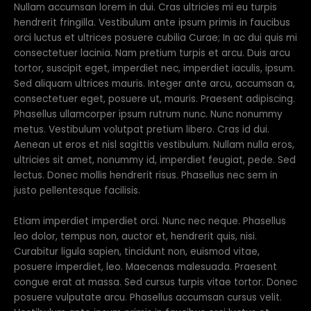
Nullam accumsan lorem in dui. Cras ultricies mi eu turpis
hendrerit fringilla. Vestibulum ante ipsum primis in faucibus
orci luctus et ultrices posuere cubilia Curae; In ac dui quis mi
consectetuer lacinia. Nam pretium turpis et arcu. Duis arcu
tortor, suscipit eget, imperdiet nec, imperdiet iaculis, ipsum.
Sed aliquam ultrices mauris. Integer ante arcu, accumsan a,
consectetuer eget, posuere ut, mauris. Praesent adipiscing.
Phasellus ullamcorper ipsum rutrum nunc. Nunc nonummy
metus. Vestibulum volutpat pretium libero. Cras id dui.
Aenean ut eros et nisl sagittis vestibulum. Nullam nulla eros,
ultricies sit amet, nonummy id, imperdiet feugiat, pede. Sed
lectus. Donec mollis hendrerit risus. Phasellus nec sem in
justo pellentesque facilisis.
Etiam imperdiet imperdiet orci. Nunc nec neque. Phasellus
leo dolor, tempus non, auctor et, hendrerit quis, nisi.
Curabitur ligula sapien, tincidunt non, euismod vitae,
posuere imperdiet, leo. Maecenas malesuada. Praesent
congue erat at massa. Sed cursus turpis vitae tortor. Donec
posuere vulputate arcu. Phasellus accumsan cursus velit.