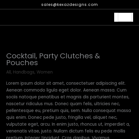
Skip
sales@kexazdesigns.com
to
content
Cocktail, Party Clutches &
Pouches
All
,
Handbags
,
Women
Lorem ipsum dolor sit amet, consectetuer adipiscing elit.
Aenean commodo ligula eget dolor. Aenean massa. Cum
sociis natoque penatibus et magnis dis parturient montes,
nascetur ridiculus mus. Donec quam felis, ultricies nec,
pellentesque eu, pretium quis, sem. Nulla consequat massa
quis enim. Donec pede justo, fringilla vel, aliquet nec,
vulputate eget, arcu. In enim justo, rhoncus ut, imperdiet a,
venenatis vitae, justo. Nullam dictum felis eu pede mollis
pretium. Integer tincidunt. Cras dapibus. Vivamus