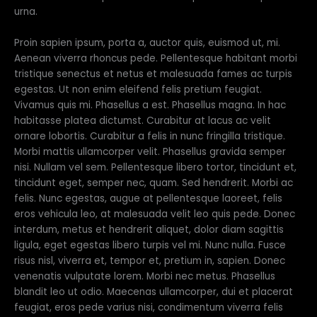
urna.
Proin sapien ipsum, porta a, auctor quis, euismod ut, mi.
Aenean viverra rhoncus pede. Pellentesque habitant morbi
tristique senectus et netus et malesuada fames ac turpis
egestas. Ut non enim eleifend felis pretium feugiat.
Vivamus quis mi. Phasellus a est. Phasellus magna. In hac
habitasse platea dictumst. Curabitur at lacus ac velit
ornare lobortis. Curabitur a felis in nunc fringilla tristique.
Morbi mattis ullamcorper velit. Phasellus gravida semper
nisi. Nullam vel sem. Pellentesque libero tortor, tincidunt et,
tincidunt eget, semper nec, quam. Sed hendrerit. Morbi ac
felis. Nunc egestas, augue at pellentesque laoreet, felis
eros vehicula leo, at malesuada velit leo quis pede. Donec
interdum, metus et hendrerit aliquet, dolor diam sagittis
ligula, eget egestas libero turpis vel mi. Nunc nulla. Fusce
risus nisl, viverra et, tempor et, pretium in, sapien. Donec
venenatis vulputate lorem. Morbi nec metus. Phasellus
blandit leo ut odio. Maecenas ullamcorper, dui et placerat
feugiat, eros pede varius nisi, condimentum viverra felis