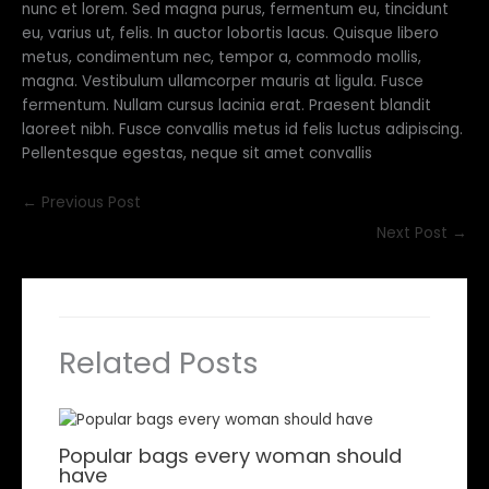
nunc et lorem. Sed magna purus, fermentum eu, tincidunt
eu, varius ut, felis. In auctor lobortis lacus. Quisque libero
metus, condimentum nec, tempor a, commodo mollis,
magna. Vestibulum ullamcorper mauris at ligula. Fusce
fermentum. Nullam cursus lacinia erat. Praesent blandit
laoreet nibh. Fusce convallis metus id felis luctus adipiscing.
Pellentesque egestas, neque sit amet convallis
←
Previous Post
Next Post
→
Related Posts
Popular bags every woman should
have